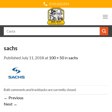
Skip
0745.820.894
to
content
Search
for:
sachs
Published
July 11, 2018
at
100 × 50
in
sachs
Both comments and trackbacks are currently closed.
←
Previous
Next
→