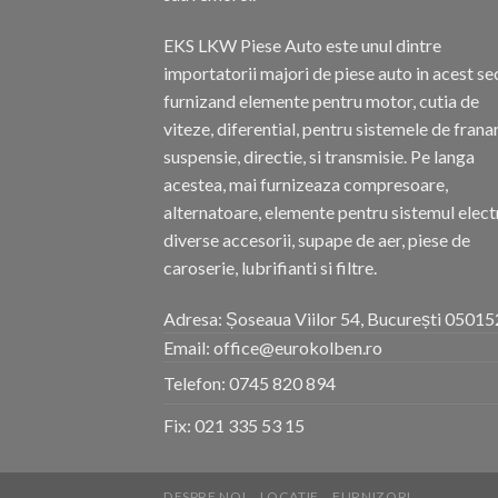
EKS LKW Piese Auto este unul dintre
importatorii majori de piese auto in acest se
furnizand elemente pentru motor, cutia de
viteze, diferential, pentru sistemele de frana
suspensie, directie, si transmisie. Pe langa
acestea, mai furnizeaza compresoare,
alternatoare, elemente pentru sistemul electr
diverse accesorii, supape de aer, piese de
caroserie, lubrifianti si filtre.
Adresa: Șoseaua Viilor 54, București 05015
Email: office@eurokolben.ro
Telefon:
0745 820 894
Fix:
021 335 53 15
DESPRE NOI
LOCATIE
FURNIZORI