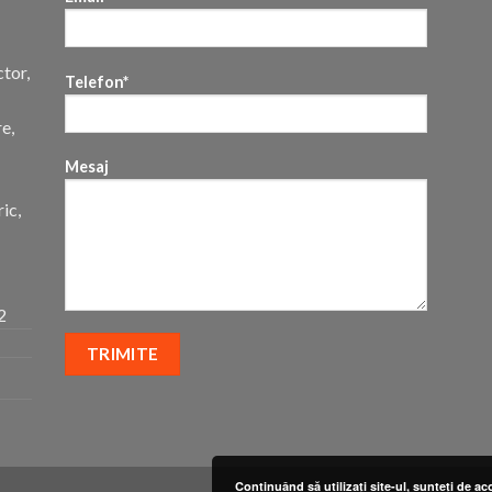
ctor,
Telefon*
re,
Mesaj
ic,
2
Continuând să utilizați site-ul, sunteți de ac