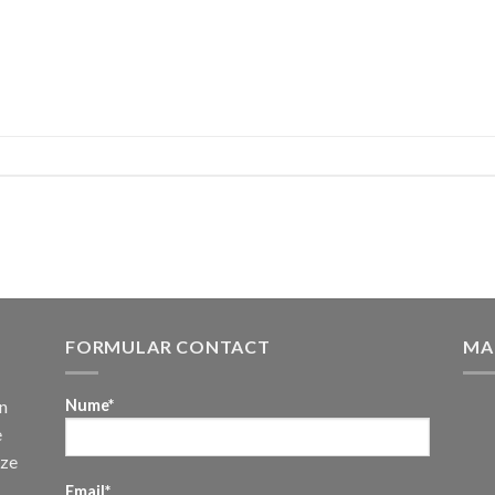
FORMULAR CONTACT
MA
n
Nume*
e
uze
Email*