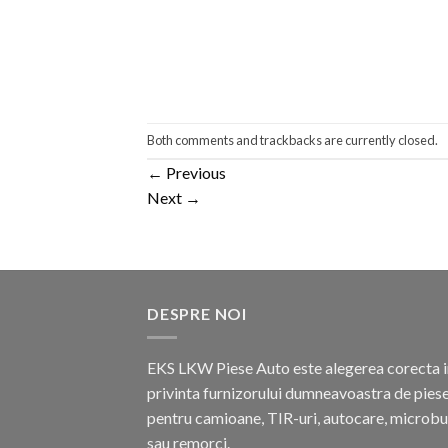
Both comments and trackbacks are currently closed.
←
Previous
Next
→
DESPRE NOI
EKS LKW Piese Auto este alegerea corecta i
privinta furnizorului dumneavoastra de pies
pentru camioane, TIR-uri, autocare, microb
sau remorci.