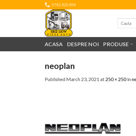
Skip
0745.820.894
to
content
Search
for:
ACASA
DESPRE NOI
PRODUSE
neoplan
Published
March 23, 2021
at
250 × 250
in
n