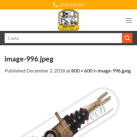
Skip
0745.820.894
to
content
Search
for:
image-996.jpeg
Published
December 2, 2018
at
800 × 600
in
image-996.jpeg