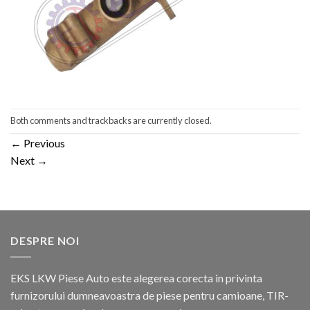
Both comments and trackbacks are currently closed.
←
Previous
Next
→
DESPRE NOI
EKS LKW Piese Auto este alegerea corecta in privinta
furnizorului dumneavoastra de piese pentru camioane, TIR-