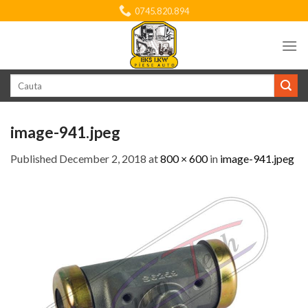
Skip
0745.820.894
to
content
Search
for:
image-941.jpeg
Published
December 2, 2018
at
800 × 600
in
image-941.jpeg