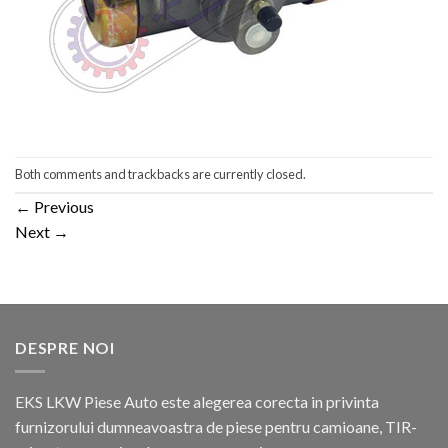
Both comments and trackbacks are currently closed.
←
Previous
Next
→
DESPRE NOI
EKS LKW Piese Auto este alegerea corecta in privinta
furnizorului dumneavoastra de piese pentru camioane, TIR-