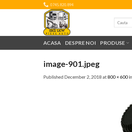
Skip
0745.820.894
to
content
Search
for:
ACASA
DESPRE NOI
PRODUSE
image-901.jpeg
Published
December 2, 2018
at
800 × 600
i