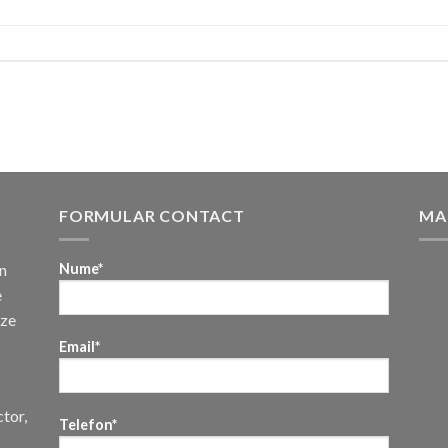
FORMULAR CONTACT
MA
n
Nume*
e
uze
Email*
ctor,
Telefon*