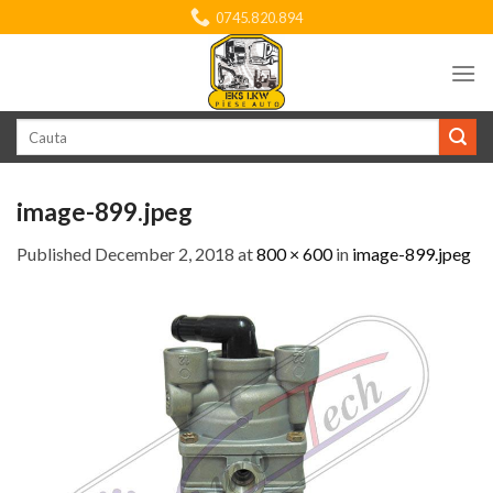
Skip
0745.820.894
to
content
Search
for:
image-899.jpeg
Published
December 2, 2018
at
800 × 600
in
image-899.jpeg