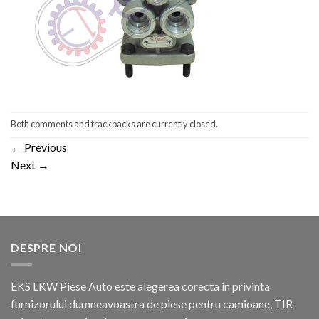
Both comments and trackbacks are currently closed.
←
Previous
Next
→
DESPRE NOI
EKS LKW Piese Auto este alegerea corecta in privinta
furnizorului dumneavoastra de piese pentru camioane, TIR-