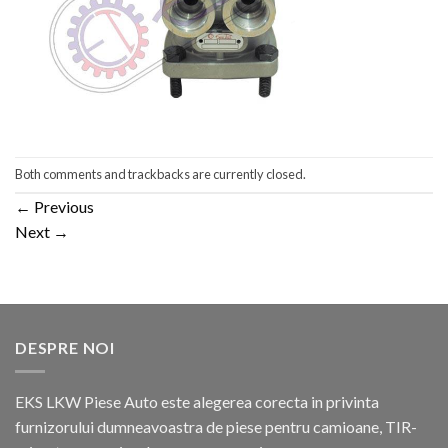
Both comments and trackbacks are currently closed.
←
Previous
Next
→
DESPRE NOI
EKS LKW Piese Auto este alegerea corecta in privinta
furnizorului dumneavoastra de piese pentru camioane, TIR-