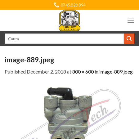
Skip
0745.820.894
to
content
Search
for:
image-889.jpeg
Published
December 2, 2018
at
800 × 600
in
image-889.jpeg