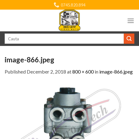
Skip
0745.820.894
to
content
Search
for:
image-866.jpeg
Published
December 2, 2018
at
800 × 600
in
image-866.jpeg