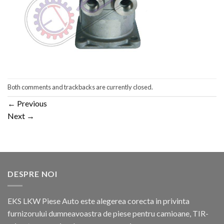
Both comments and trackbacks are currently closed.
←
Previous
Next
→
DESPRE NOI
EKS LKW Piese Auto este alegerea corecta in privinta
furnizorului dumneavoastra de piese pentru camioane, TIR-