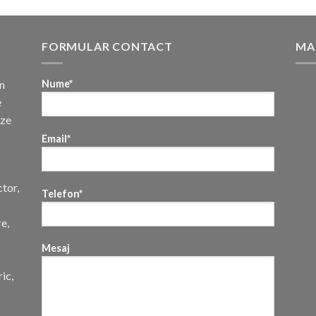
FORMULAR CONTACT
MA
n
Nume*
e
uze
Email*
ctor,
Telefon*
re,
Mesaj
ic,