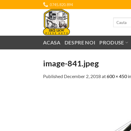
Skip
0745.820.894
to
content
Search
for:
ACASA
DESPRE NOI
PRODUSE
image-841.jpeg
Published
December 2, 2018
at
600 × 450
i