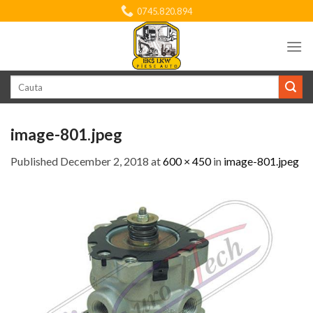
Skip
0745.820.894
to
content
Search
for:
image-801.jpeg
Published
December 2, 2018
at
600 × 450
in
image-801.jpeg