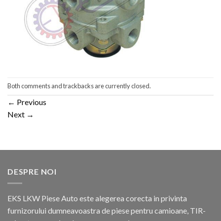
Both comments and trackbacks are currently closed.
←
Previous
Next
→
DESPRE NOI
EKS LKW Piese Auto este alegerea corecta in privinta
furnizorului dumneavoastra de piese pentru camioane, TIR-