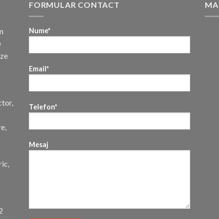
FORMULAR CONTACT
MA
n
Nume*
e
uze
Email*
ctor,
Telefon*
re,
Mesaj
ic,
2