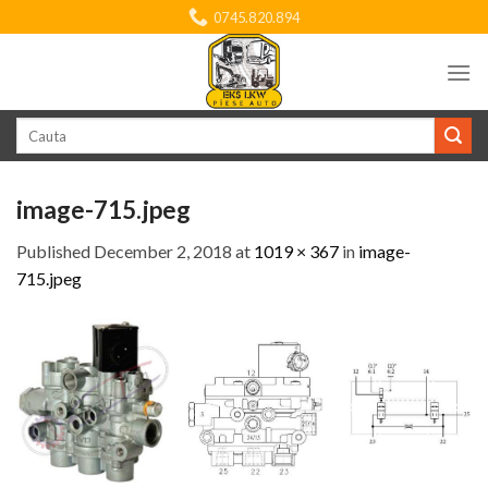
Skip
0745.820.894
to
content
Search
for:
image-715.jpeg
Published
December 2, 2018
at
1019 × 367
in
image-
715.jpeg