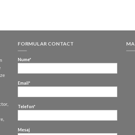
FORMULAR CONTACT
MA
n
Nume*
e
uze
Email*
ctor,
Telefon*
re,
Mesaj