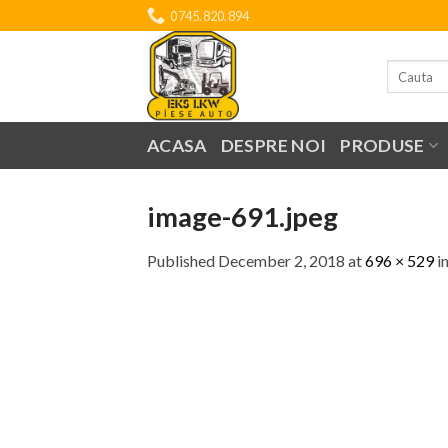
Skip
0745.820.894
to
content
Search
for:
ACASA
DESPRE NOI
PRODUSE
image-691.jpeg
Published
December 2, 2018
at
696 × 529
i