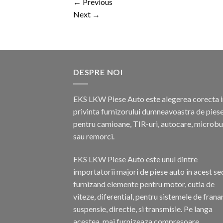
←
Previous
Next
→
DESPRE NOI
EKS LKW Piese Auto este alegerea corecta i
privinta furnizorului dumneavoastra de pies
pentru camioane, TIR-uri, autocare, microb
sau remorci.
EKS LKW Piese Auto este unul dintre
importatorii majori de piese auto in acest se
furnizand elemente pentru motor, cutia de
viteze, diferential, pentru sistemele de frana
suspensie, directie, si transmisie. Pe langa
acestea, mai furnizeaza compresoare,