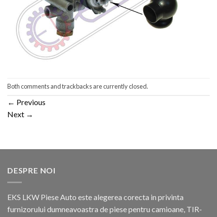
Both comments and trackbacks are currently closed.
←
Previous
Next
→
DESPRE NOI
EKS LKW Piese Auto este alegerea corecta in privinta
furnizorului dumneavoastra de piese pentru camioane, TIR-