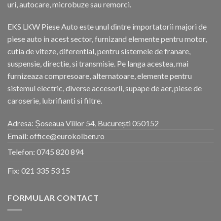
uri, autocare, microbuze sau remorci.
EKS LKW Piese Auto este unul dintre importatorii majori de
piese auto in acest sector, furnizand elemente pentru motor,
cutia de viteze, diferential, pentru sistemele de franare,
suspensie, directie, si transmisie. Pe langa acestea, mai
furnizeaza compresoare, alternatoare, elemente pentru
sistemul electric, diverse accesorii, supape de aer, piese de
caroserie, lubrifianti si filtre.
Adresa: Șoseaua Viilor 54, București 050152
Email: office@eurokolben.ro
Telefon:
0745 820 894
Fix:
021 335 53 15
FORMULAR CONTACT