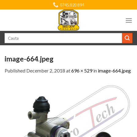
Skip
0745.820.894
to
content
Search
for:
image-664.jpeg
Published
December 2, 2018
at
696 × 529
in
image-664.jpeg