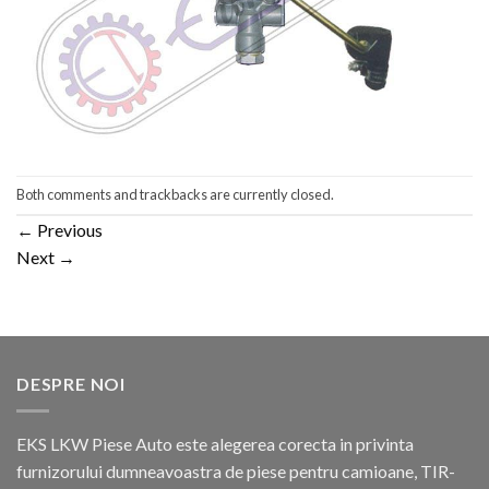
Both comments and trackbacks are currently closed.
←
Previous
Next
→
DESPRE NOI
EKS LKW Piese Auto este alegerea corecta in privinta
furnizorului dumneavoastra de piese pentru camioane, TIR-