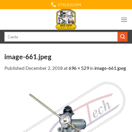
Skip
0745.820.894
to
content
Search
for:
image-661.jpeg
Published
December 2, 2018
at
696 × 529
in
image-661.jpeg