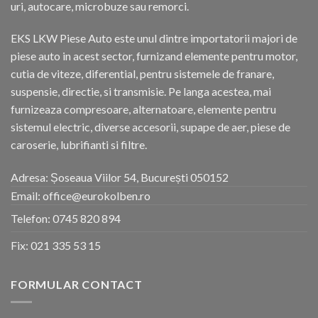
uri, autocare, microbuze sau remorci.
EKS LKW Piese Auto este unul dintre importatorii majori de
piese auto in acest sector, furnizand elemente pentru motor,
cutia de viteze, diferential, pentru sistemele de franare,
suspensie, directie, si transmisie. Pe langa acestea, mai
furnizeaza compresoare, alternatoare, elemente pentru
sistemul electric, diverse accesorii, supape de aer, piese de
caroserie, lubrifianti si filtre.
Adresa: Șoseaua Viilor 54, București 050152
Email: office@eurokolben.ro
Telefon:
0745 820 894
Fix:
021 335 53 15
FORMULAR CONTACT