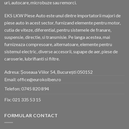
uri, autocare, microbuze sau remorci.
EKS LKW Piese Auto este unul dintre importatorii majori de
piese auto in acest sector, furnizand elemente pentru motor,
cutia de viteze, diferential, pentru sistemele de franare,
suspensie, directie, si transmisie. Pe langa acestea, mai
furnizeaza compresoare, alternatoare, elemente pentru
sistemul electric, diverse accesorii, supape de aer, piese de
caroserie, lubrifianti si filtre.
Adresa: Șoseaua Viilor 54, București 050152
Email: office@eurokolben.ro
Telefon:
0745 820 894
Fix:
021 335 53 15
FORMULAR CONTACT