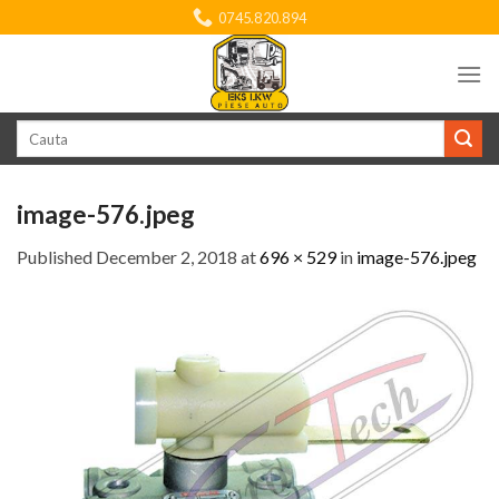
Skip
0745.820.894
to
content
Search
for:
image-576.jpeg
Published
December 2, 2018
at
696 × 529
in
image-576.jpeg