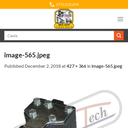
Skip
0745.820.894
to
content
Search
for:
image-565.jpeg
Published
December 2, 2018
at
427 × 366
in
image-565.jpeg