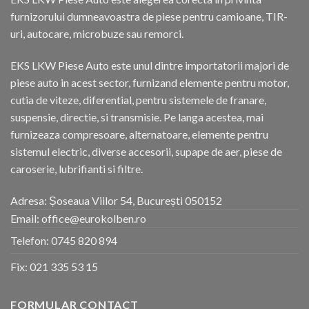
furnizorului dumneavoastra de piese pentru camioane, TIR-
uri, autocare, microbuze sau remorci.
EKS LKW Piese Auto este unul dintre importatorii majori de
piese auto in acest sector, furnizand elemente pentru motor,
cutia de viteze, diferential, pentru sistemele de franare,
suspensie, directie, si transmisie. Pe langa acestea, mai
furnizeaza compresoare, alternatoare, elemente pentru
sistemul electric, diverse accesorii, supape de aer, piese de
caroserie, lubrifianti si filtre.
Adresa: Șoseaua Viilor 54, București 050152
Email: office@eurokolben.ro
Telefon:
0745 820 894
Fix:
021 335 53 15
FORMULAR CONTACT