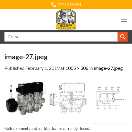
Skip
0745.820.894
to
content
Search
for:
image-27.jpeg
Published
February 1, 2019
at
1005 × 306
in
image-27.jpeg
Both comments and trackbacks are currently closed.