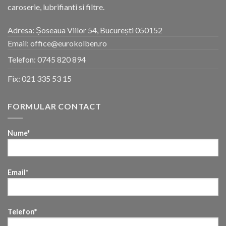
caroserie, lubrifianti si filtre.
Adresa: Șoseaua Viilor 54, București 050152
Email: office@eurokolben.ro
Telefon:
0745 820 894
Fix:
021 335 53 15
FORMULAR CONTACT
Nume*
Email*
Telefon*