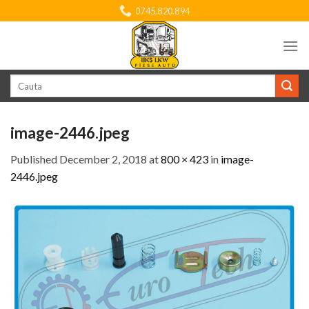
Skip
0745.820.894
to
content
Search
for:
image-2446.jpeg
Published
December 2, 2018
at
800 × 423
in
image-
2446.jpeg