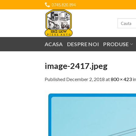
Skip
0745.820.894
to
content
Search
for:
ACASA
DESPRE NOI
PRODUSE
image-2417.jpeg
Published
December 2, 2018
at
800 × 423
i