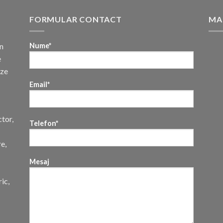
FORMULAR CONTACT
MA
n
Nume*
e
uze
Email*
ctor,
Telefon*
re,
Mesaj
ic,