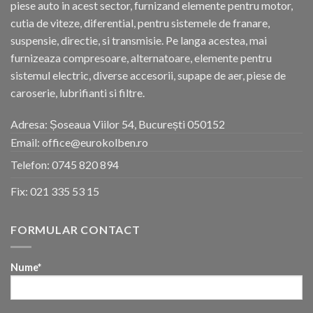
piese auto in acest sector, furnizand elemente pentru motor,
cutia de viteze, diferential, pentru sistemele de franare,
suspensie, directie, si transmisie. Pe langa acestea, mai
furnizeaza compresoare, alternatoare, elemente pentru
sistemul electric, diverse accesorii, supape de aer, piese de
caroserie, lubrifianti si filtre.
Adresa: Șoseaua Viilor 54, București 050152
Email: office@eurokolben.ro
Telefon:
0745 820 894
Fix:
021 335 53 15
FORMULAR CONTACT
Nume*