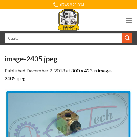
Skip
0745.820.894
to
content
Search
for:
image-2405.jpeg
Published
December 2, 2018
at
800 × 423
in
image-
2405.jpeg