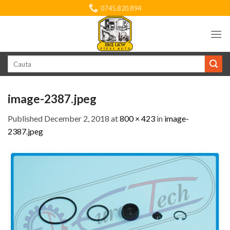
Skip
0745.820.894
to
content
Search
for:
image-2387.jpeg
Published
December 2, 2018
at
800 × 423
in
image-
2387.jpeg