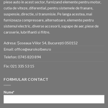
piese auto in acest sector, furnizand elemente pentru motor,
cutia de viteze, diferential, pentru sistemele de franare,
suspensie, directie, si transmisie. Pe langa acestea, mai
furnizeaza compresoare, alternatoare, elemente pentru
sistemul electric, diverse accesorii, supape de aer, piese de
caroserie, lubrifianti si filtre.
Adresa: Șoseaua Viilor 54, București 050152
Email: office@eurokolben.ro
Telefon:
0745 820 894
Fix:
021 335 53 15
FORMULAR CONTACT
Nume*