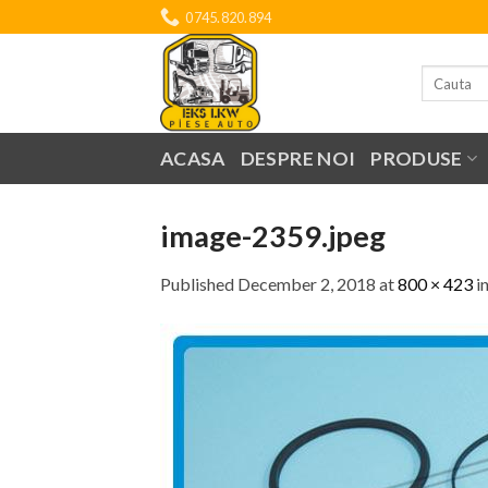
Skip
0745.820.894
to
content
Search
for:
ACASA
DESPRE NOI
PRODUSE
image-2359.jpeg
Published
December 2, 2018
at
800 × 423
i