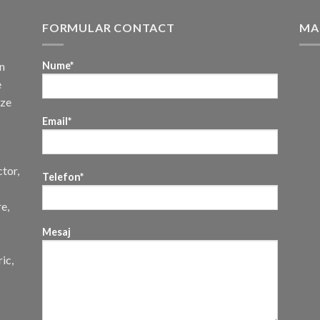
FORMULAR CONTACT
MA
n
Nume*
e
uze
Email*
ctor,
Telefon*
re,
Mesaj
ic,