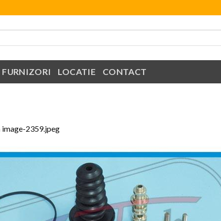
FURNIZORI
LOCATIE
CONTACT
n
image-2359.jpeg