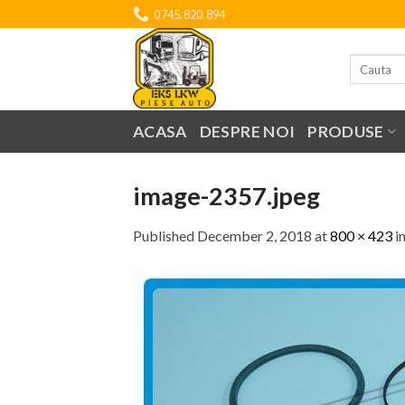
Skip
0745.820.894
to
content
Search
for:
ACASA
DESPRE NOI
PRODUSE
image-2357.jpeg
Published
December 2, 2018
at
800 × 423
i