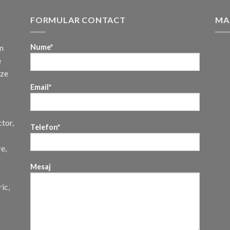
FORMULAR CONTACT
MA
n
Nume*
e
uze
Email*
ctor,
Telefon*
re,
Mesaj
ic,