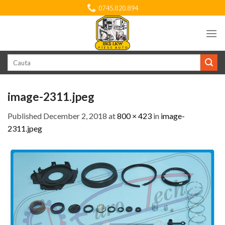
Skip
0745.820.894
to
content
Search
for:
image-2311.jpeg
Published
December 2, 2018
at
800 × 423
in
image-
2311.jpeg