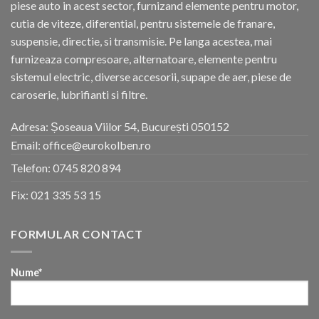
piese auto in acest sector, furnizand elemente pentru motor,
cutia de viteze, diferential, pentru sistemele de franare,
suspensie, directie, si transmisie. Pe langa acestea, mai
furnizeaza compresoare, alternatoare, elemente pentru
sistemul electric, diverse accesorii, supape de aer, piese de
caroserie, lubrifianti si filtre.
Adresa: Șoseaua Viilor 54, București 050152
Email: office@eurokolben.ro
Telefon:
0745 820 894
Fix:
021 335 53 15
FORMULAR CONTACT
Nume*