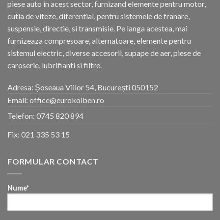
piese auto in acest sector, furnizand elemente pentru motor,
cutia de viteze, diferential, pentru sistemele de franare,
suspensie, directie, si transmisie. Pe langa acestea, mai
furnizeaza compresoare, alternatoare, elemente pentru
sistemul electric, diverse accesorii, supape de aer, piese de
caroserie, lubrifianti si filtre.
Adresa: Șoseaua Viilor 54, București 050152
Email: office@eurokolben.ro
Telefon:
0745 820 894
Fix:
021 335 53 15
FORMULAR CONTACT
Nume*