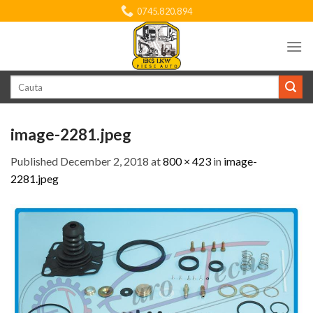
Skip
0745.820.894
to
content
Search
for:
image-2281.jpeg
Published
December 2, 2018
at
800 × 423
in
image-
2281.jpeg