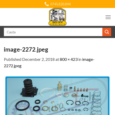
Skip
0745.820.894
to
content
Search
for:
image-2272.jpeg
Published
December 2, 2018
at
800 × 423
in
image-
2272.jpeg