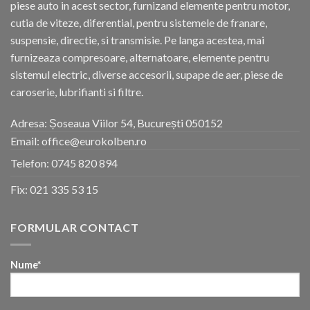
piese auto in acest sector, furnizand elemente pentru motor,
cutia de viteze, diferential, pentru sistemele de franare,
suspensie, directie, si transmisie. Pe langa acestea, mai
furnizeaza compresoare, alternatoare, elemente pentru
sistemul electric, diverse accesorii, supape de aer, piese de
caroserie, lubrifianti si filtre.
Adresa: Șoseaua Viilor 54, București 050152
Email: office@eurokolben.ro
Telefon:
0745 820 894
Fix:
021 335 53 15
FORMULAR CONTACT
Nume*