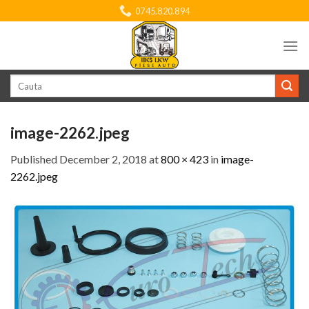
Skip
0745.820.894
to
content
Search
for:
image-2262.jpeg
Published
December 2, 2018
at
800 × 423
in
image-
2262.jpeg