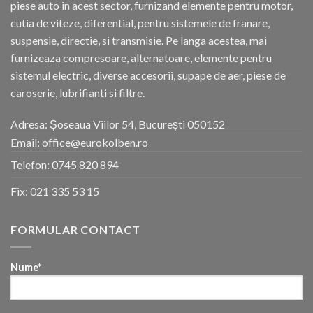
piese auto in acest sector, furnizand elemente pentru motor,
cutia de viteze, diferential, pentru sistemele de franare,
suspensie, directie, si transmisie. Pe langa acestea, mai
furnizeaza compresoare, alternatoare, elemente pentru
sistemul electric, diverse accesorii, supape de aer, piese de
caroserie, lubrifianti si filtre.
Adresa: Șoseaua Viilor 54, București 050152
Email: office@eurokolben.ro
Telefon:
0745 820 894
Fix:
021 335 53 15
FORMULAR CONTACT
Nume*