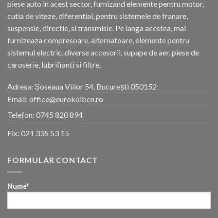
piese auto in acest sector, furnizand elemente pentru motor,
cutia de viteze, diferential, pentru sistemele de franare,
suspensie, directie, si transmisie. Pe langa acestea, mai
furnizeaza compresoare, alternatoare, elemente pentru
sistemul electric, diverse accesorii, supape de aer, piese de
caroserie, lubrifianti si filtre.
Adresa: Șoseaua Viilor 54, București 050152
Email: office@eurokolben.ro
Telefon:
0745 820 894
Fix:
021 335 53 15
FORMULAR CONTACT
Nume*