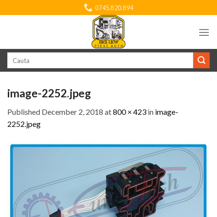
Skip
0745.820.894
to
content
Search
for:
image-2252.jpeg
Published
December 2, 2018
at
800 × 423
in
image-
2252.jpeg