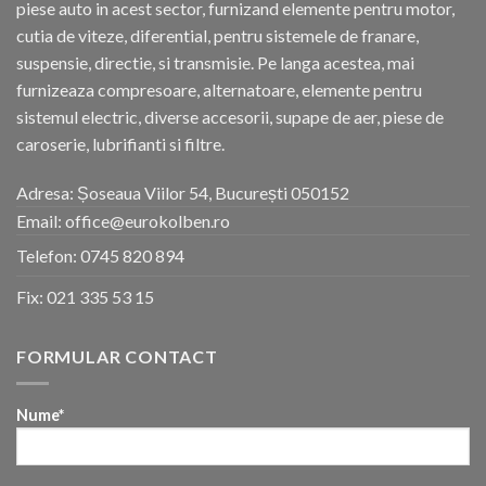
piese auto in acest sector, furnizand elemente pentru motor,
cutia de viteze, diferential, pentru sistemele de franare,
suspensie, directie, si transmisie. Pe langa acestea, mai
furnizeaza compresoare, alternatoare, elemente pentru
sistemul electric, diverse accesorii, supape de aer, piese de
caroserie, lubrifianti si filtre.
Adresa: Șoseaua Viilor 54, București 050152
Email: office@eurokolben.ro
Telefon:
0745 820 894
Fix:
021 335 53 15
FORMULAR CONTACT
Nume*