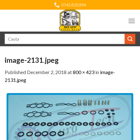
Skip
0745.820.894
to
content
Search
for:
image-2131.jpeg
Published
December 2, 2018
at
800 × 423
in
image-
2131.jpeg