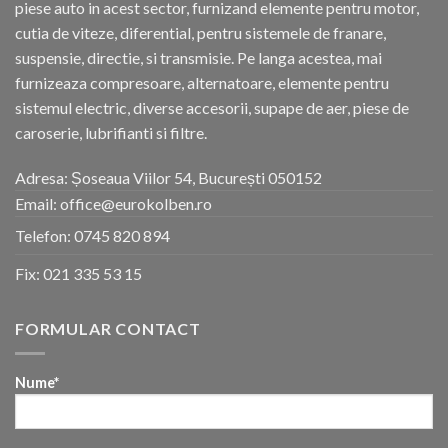
piese auto in acest sector, furnizand elemente pentru motor,
cutia de viteze, diferential, pentru sistemele de franare,
suspensie, directie, si transmisie. Pe langa acestea, mai
furnizeaza compresoare, alternatoare, elemente pentru
sistemul electric, diverse accesorii, supape de aer, piese de
caroserie, lubrifianti si filtre.
Adresa: Șoseaua Viilor 54, București 050152
Email: office@eurokolben.ro
Telefon:
0745 820 894
Fix:
021 335 53 15
FORMULAR CONTACT
Nume*