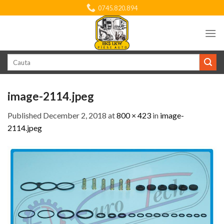
Skip
0745.820.894
to
content
Search
for:
image-2114.jpeg
Published
December 2, 2018
at
800 × 423
in
image-
2114.jpeg