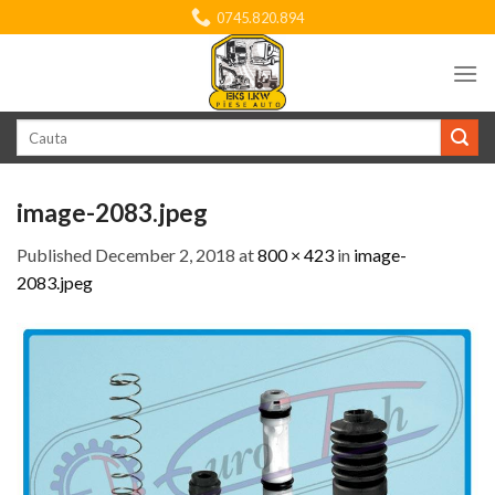
Skip
0745.820.894
to
content
Search
for:
image-2083.jpeg
Published
December 2, 2018
at
800 × 423
in
image-
2083.jpeg