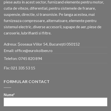
piese auto in acest sector, furnizand elemente pentru motor,
cutia de viteze, diferential, pentru sistemele de franare,
suspensie, directie, si transmisie. Pe langa acestea, mai
furnizeaza compresoare, alternatoare, elemente pentru
sistemul electric, diverse accesorii, supape de aer, piese de
caroserie, lubrifianti si filtre.
Adresa: Șoseaua Viilor 54, București 050152
Email: office@eurokolben.ro
Telefon:
0745 820 894
Fix:
021 335 53 15
FORMULAR CONTACT
Nume*