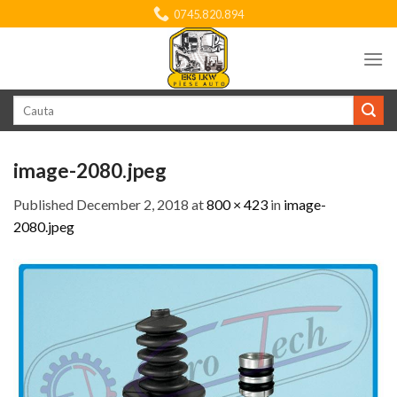
Skip
0745.820.894
to
content
Search
for:
image-2080.jpeg
Published
December 2, 2018
at
800 × 423
in
image-
2080.jpeg