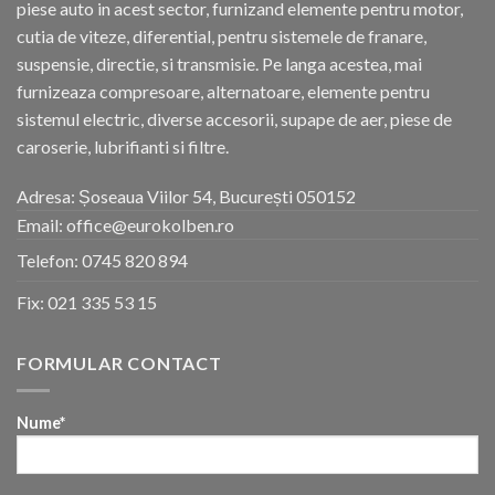
piese auto in acest sector, furnizand elemente pentru motor,
cutia de viteze, diferential, pentru sistemele de franare,
suspensie, directie, si transmisie. Pe langa acestea, mai
furnizeaza compresoare, alternatoare, elemente pentru
sistemul electric, diverse accesorii, supape de aer, piese de
caroserie, lubrifianti si filtre.
Adresa: Șoseaua Viilor 54, București 050152
Email: office@eurokolben.ro
Telefon:
0745 820 894
Fix:
021 335 53 15
FORMULAR CONTACT
Nume*