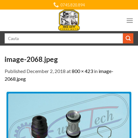
Skip
0745.820.894
to
content
Search
for:
image-2068.jpeg
Published
December 2, 2018
at
800 × 423
in
image-
2068.jpeg