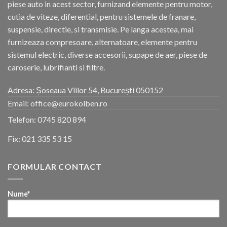
piese auto in acest sector, furnizand elemente pentru motor,
cutia de viteze, diferential, pentru sistemele de franare,
suspensie, directie, si transmisie. Pe langa acestea, mai
furnizeaza compresoare, alternatoare, elemente pentru
sistemul electric, diverse accesorii, supape de aer, piese de
caroserie, lubrifianti si filtre.
Adresa: Șoseaua Viilor 54, București 050152
Email: office@eurokolben.ro
Telefon:
0745 820 894
Fix:
021 335 53 15
FORMULAR CONTACT
Nume*