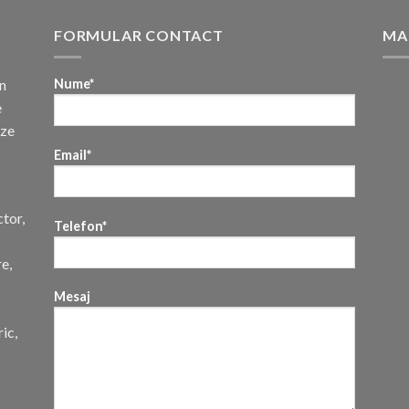
FORMULAR CONTACT
MA
n
Nume*
e
uze
Email*
ctor,
Telefon*
re,
Mesaj
ic,