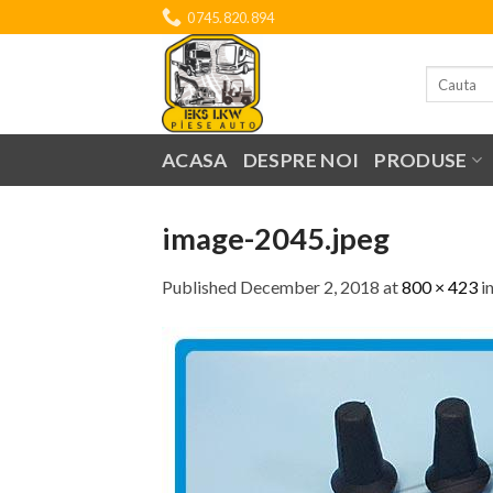
Skip
0745.820.894
to
content
Search
for:
ACASA
DESPRE NOI
PRODUSE
image-2045.jpeg
Published
December 2, 2018
at
800 × 423
i