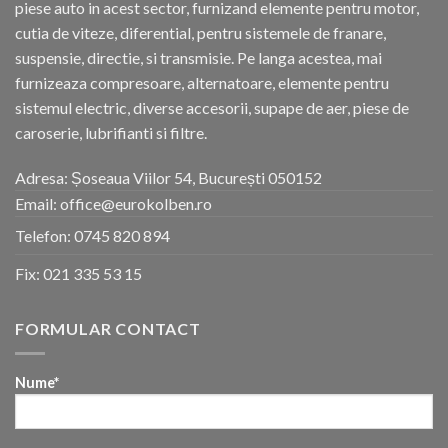
piese auto in acest sector, furnizand elemente pentru motor,
cutia de viteze, diferential, pentru sistemele de franare,
suspensie, directie, si transmisie. Pe langa acestea, mai
furnizeaza compresoare, alternatoare, elemente pentru
sistemul electric, diverse accesorii, supape de aer, piese de
caroserie, lubrifianti si filtre.
Adresa: Șoseaua Viilor 54, București 050152
Email: office@eurokolben.ro
Telefon:
0745 820 894
Fix:
021 335 53 15
FORMULAR CONTACT
Nume*