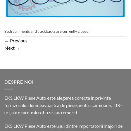
Both comments and trackbacks are currently closed.
←
Previous
Next
→
DESPRE NOI
EKS LKW Piese Auto este alegerea corecta in privinta
furnizorului dumneavoastra de piese pentru camioane, TIR-
uri, autocare, microbuze sau remorci.
EKS LKW Piese Auto este unul dintre importatorii majori de