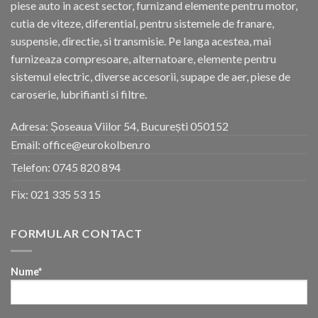
piese auto in acest sector, furnizand elemente pentru motor,
cutia de viteze, diferential, pentru sistemele de franare,
suspensie, directie, si transmisie. Pe langa acestea, mai
furnizeaza compresoare, alternatoare, elemente pentru
sistemul electric, diverse accesorii, supape de aer, piese de
caroserie, lubrifianti si filtre.
Adresa: Șoseaua Viilor 54, București 050152
Email: office@eurokolben.ro
Telefon:
0745 820 894
Fix:
021 335 53 15
FORMULAR CONTACT
Nume*