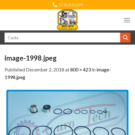
Skip
0745.820.894
to
content
Search
for:
image-1998.jpeg
Published
December 2, 2018
at
800 × 423
in
image-
1998.jpeg