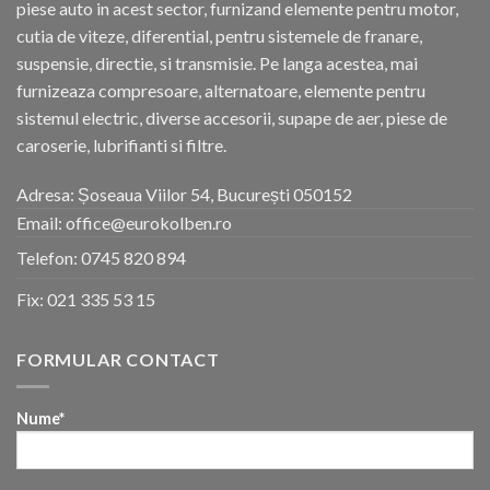
piese auto in acest sector, furnizand elemente pentru motor,
cutia de viteze, diferential, pentru sistemele de franare,
suspensie, directie, si transmisie. Pe langa acestea, mai
furnizeaza compresoare, alternatoare, elemente pentru
sistemul electric, diverse accesorii, supape de aer, piese de
caroserie, lubrifianti si filtre.
Adresa: Șoseaua Viilor 54, București 050152
Email: office@eurokolben.ro
Telefon:
0745 820 894
Fix:
021 335 53 15
FORMULAR CONTACT
Nume*