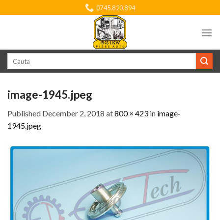
Skip
0745.820.894
to
content
Search
for:
image-1945.jpeg
Published
December 2, 2018
at
800 × 423
in
image-
1945.jpeg