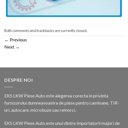
Both comments and trackbacks are currently closed.
←
Previous
Next
→
DESPRE NOI
EKS LKW Piese Auto este alegerea corecta in privinta
furnizorului dumneavoastra de piese pentru camioane, TIR-
uri, autocare, microbuze sau remorci.
EKS LKW Piese Auto este unul dintre importatorii majori de