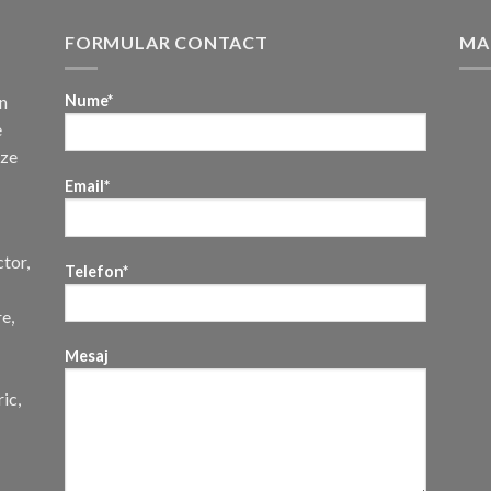
FORMULAR CONTACT
MA
n
Nume*
e
uze
Email*
ctor,
Telefon*
re,
Mesaj
ic,