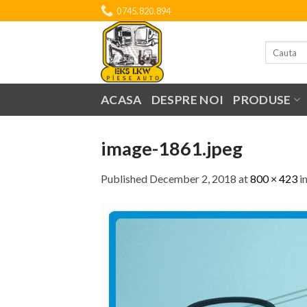
Skip
0745.820.894
to
content
Search
for:
ACASA
DESPRE NOI
PRODUSE
image-1861.jpeg
Published
December 2, 2018
at
800 × 423
i