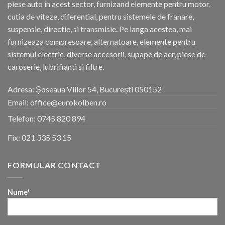
piese auto in acest sector, furnizand elemente pentru motor,
cutia de viteze, diferential, pentru sistemele de franare,
suspensie, directie, si transmisie. Pe langa acestea, mai
furnizeaza compresoare, alternatoare, elemente pentru
sistemul electric, diverse accesorii, supape de aer, piese de
caroserie, lubrifianti si filtre.
Adresa: Șoseaua Viilor 54, București 050152
Email: office@eurokolben.ro
Telefon:
0745 820 894
Fix:
021 335 53 15
FORMULAR CONTACT
Nume*