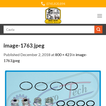
Skip
0745.820.894
to
content
Search
for:
image-1763.jpeg
Published
December 2, 2018
at
800 × 423
in
image-
1763.jpeg