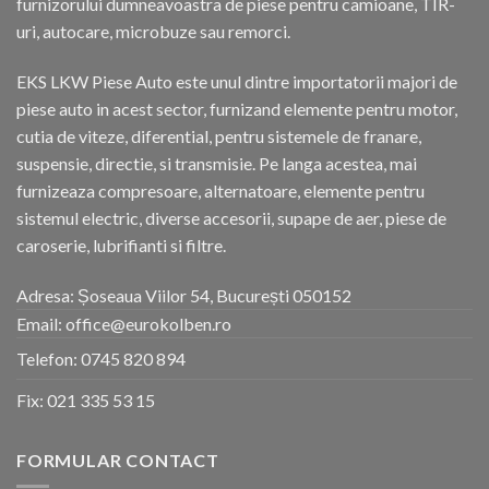
furnizorului dumneavoastra de piese pentru camioane, TIR-
uri, autocare, microbuze sau remorci.
EKS LKW Piese Auto este unul dintre importatorii majori de
piese auto in acest sector, furnizand elemente pentru motor,
cutia de viteze, diferential, pentru sistemele de franare,
suspensie, directie, si transmisie. Pe langa acestea, mai
furnizeaza compresoare, alternatoare, elemente pentru
sistemul electric, diverse accesorii, supape de aer, piese de
caroserie, lubrifianti si filtre.
Adresa: Șoseaua Viilor 54, București 050152
Email: office@eurokolben.ro
Telefon:
0745 820 894
Fix:
021 335 53 15
FORMULAR CONTACT