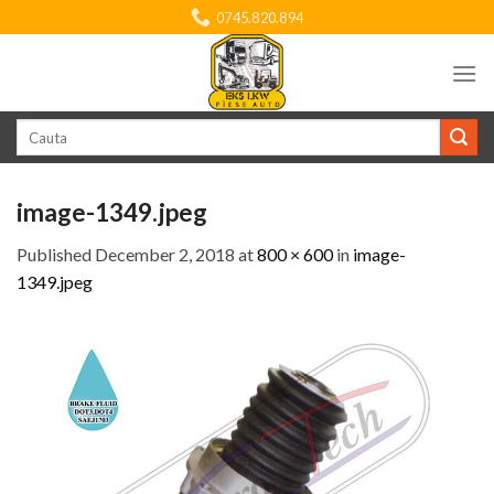
Skip
0745.820.894
to
content
Search
for:
image-1349.jpeg
Published
December 2, 2018
at
800 × 600
in
image-
1349.jpeg