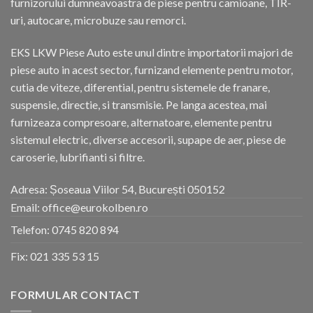
furnizorului dumneavoastra de piese pentru camioane, TIR-
uri, autocare, microbuze sau remorci.
EKS LKW Piese Auto este unul dintre importatorii majori de
piese auto in acest sector, furnizand elemente pentru motor,
cutia de viteze, diferential, pentru sistemele de franare,
suspensie, directie, si transmisie. Pe langa acestea, mai
furnizeaza compresoare, alternatoare, elemente pentru
sistemul electric, diverse accesorii, supape de aer, piese de
caroserie, lubrifianti si filtre.
Adresa: Șoseaua Viilor 54, București 050152
Email: office@eurokolben.ro
Telefon:
0745 820 894
Fix:
021 335 53 15
FORMULAR CONTACT