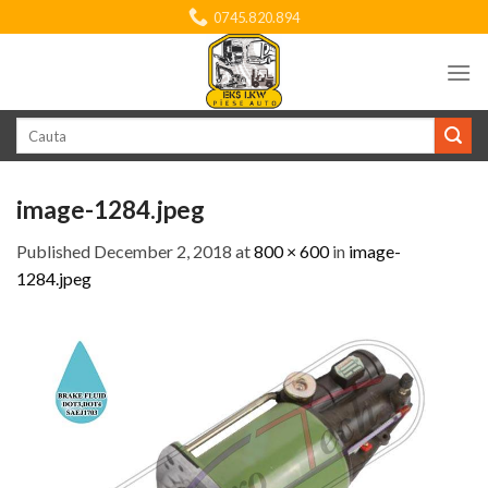
Skip
0745.820.894
to
content
Search
for:
image-1284.jpeg
Published
December 2, 2018
at
800 × 600
in
image-
1284.jpeg