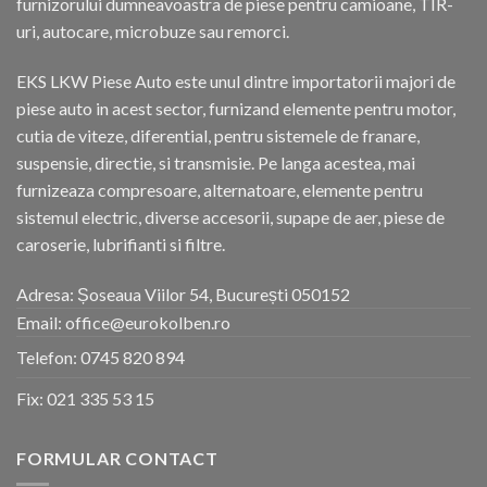
furnizorului dumneavoastra de piese pentru camioane, TIR-
uri, autocare, microbuze sau remorci.
EKS LKW Piese Auto este unul dintre importatorii majori de
piese auto in acest sector, furnizand elemente pentru motor,
cutia de viteze, diferential, pentru sistemele de franare,
suspensie, directie, si transmisie. Pe langa acestea, mai
furnizeaza compresoare, alternatoare, elemente pentru
sistemul electric, diverse accesorii, supape de aer, piese de
caroserie, lubrifianti si filtre.
Adresa: Șoseaua Viilor 54, București 050152
Email: office@eurokolben.ro
Telefon:
0745 820 894
Fix:
021 335 53 15
FORMULAR CONTACT