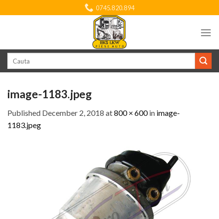
Skip
0745.820.894
to
content
Search
for:
image-1183.jpeg
Published
December 2, 2018
at
800 × 600
in
image-
1183.jpeg