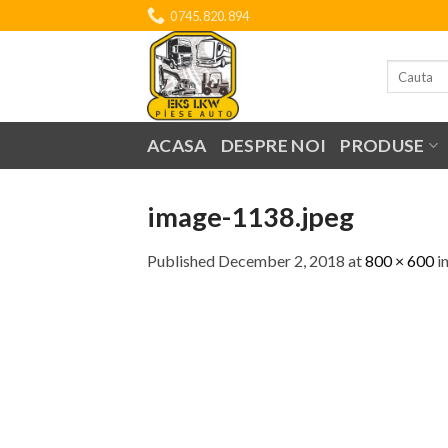
Skip
0745.820.894
to
content
Search
for:
ACASA
DESPRE NOI
PRODUSE
image-1138.jpeg
Published
December 2, 2018
at
800 × 600
i