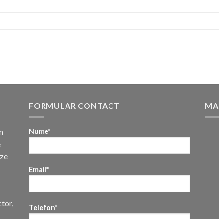
FORMULAR CONTACT
MA
n
Nume*
e
uze
Email*
ctor,
Telefon*