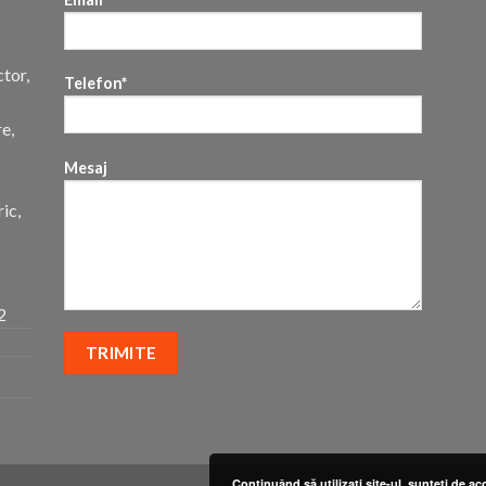
ctor,
Telefon*
re,
Mesaj
ic,
2
Continuând să utilizați site-ul, sunteți de ac