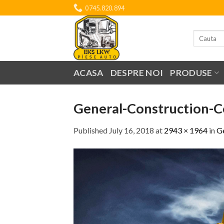
Skip
0745.820.894
to
content
Search
for:
ACASA
DESPRE NOI
PRODUSE
General-Construction-
Published
July 16, 2018
at
2943 × 1964
in
G