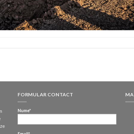
FORMULAR CONTACT
MA
n
Nume*
e
uze
Email*