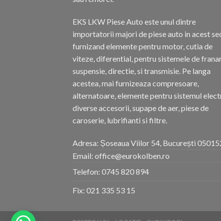
EKS LKW Piese Auto este unul dintre
importatorii majori de piese auto in acest se
furnizand elemente pentru motor, cutia de
viteze, diferential, pentru sistemele de frana
suspensie, directie, si transmisie. Pe langa
acestea, mai furnizeaza compresoare,
alternatoare, elemente pentru sistemul electr
diverse accesorii, supape de aer, piese de
caroserie, lubrifianti si filtre.
Adresa: Șoseaua Viilor 54, București 05015
Email: office@eurokolben.ro
Telefon:
0745 820 894
Fix:
021 335 53 15