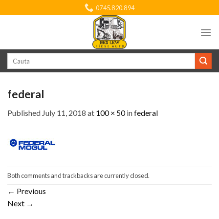
Skip
0745.820.894
to
content
Search
for:
federal
Published
July 11, 2018
at
100 × 50
in
federal
Both comments and trackbacks are currently closed.
←
Previous
Next
→