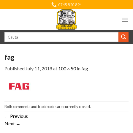
Skip
0745.820.894
to
content
Search
for:
fag
Published
July 11, 2018
at
100 × 50
in
fag
Both comments and trackbacks are currently closed.
←
Previous
Next
→