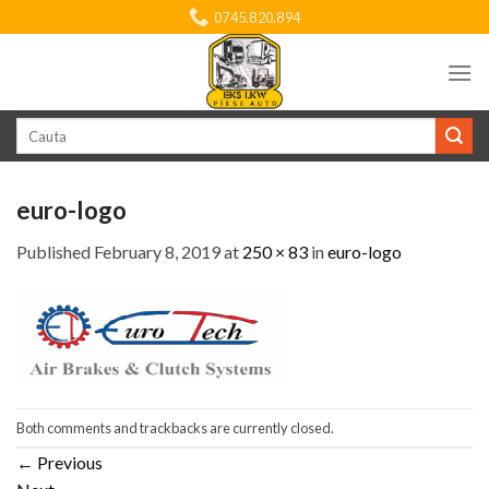
Skip
0745.820.894
to
content
Search
for:
euro-logo
Published
February 8, 2019
at
250 × 83
in
euro-logo
Both comments and trackbacks are currently closed.
←
Previous