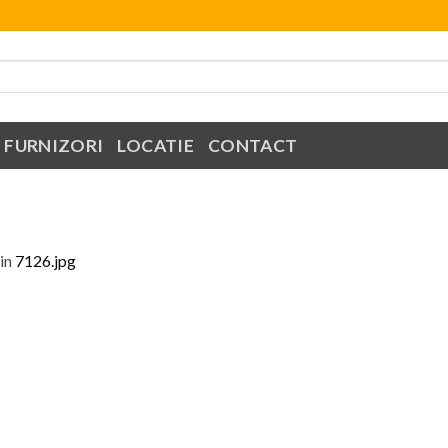
FURNIZORI
LOCATIE
CONTACT
in
7126.jpg