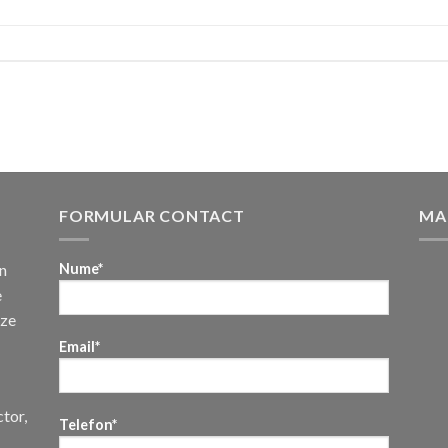
FORMULAR CONTACT
MA
n
Nume*
e
uze
Email*
ctor,
Telefon*