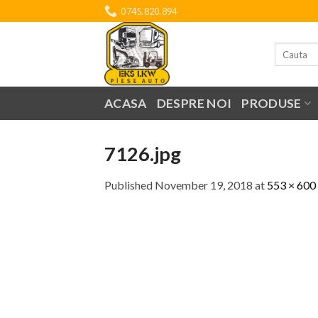
Skip
0745.820.894
to
content
Search
for:
ACASA
DESPRE NOI
PRODUSE
7126.jpg
Published
November 19, 2018
at
553 × 600