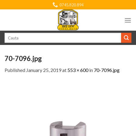
Skip
0745.820.894
to
content
Search
for:
70-7096.jpg
Published
January 25, 2019
at
553 × 600
in
70-7096.jpg